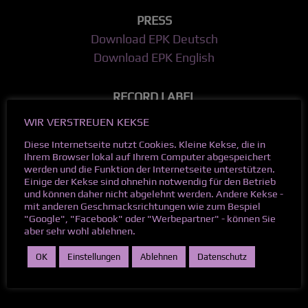
PRESS
Download EPK Deutsch
Download EPK English
RECORD LABEL
METALAPOLIS RECORDS
WIR VERSTREUEN KEKSE
Heimengasse 39
Diese Internetseite nutzt Cookies. Kleine Kekse, die in
71642 Ludwigsburg
Ihrem Browser lokal auf Ihrem Computer abgespeichert
werden und die Funktion der Internetseite unterstützen.
metalapolis.com
Einige der Kekse sind ohnehin notwendig für den Betrieb
und können daher nicht abgelehnt werden. Andere Kekse -
mit anderen Geschmacksrichtungen wie zum Bespiel
"Google", "Facebook" oder "Werbepartner" - können Sie
aber sehr wohl ablehnen.
OK
Einstellungen
Ablehnen
Datenschutz