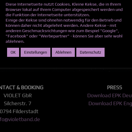
Diese Internetseite nutzt Cookies. Kleine Kekse, die in Ihrem
Browser lokal auf Ihrem Computer abgespeichert werden und
die Funktion der Internetseite unterstützen.
Einige der Kekse sind ohnehin notwendig für den Betrieb und
können daher nicht abgelehnt werden. Andere Kekse - mit
anderen Geschmacksrichtungen wie zum Bespiel "Google",
"Facebook" oder "Werbepartner" - können Sie aber sehr wohl
ablehnen.
LICHTUNGS­STELLE
OK
Einstellungen
Ablehnen
Datenschutz
ilegungsverfahren vor einer Verbraucherschlichtungsstelle
NTACT & BOOKING
PRESS
VIOLET GbR
Download EPK Deu
Silcherstr. 7
Download EPK Eng
0794 Filderstadt
nfo@violetband.de