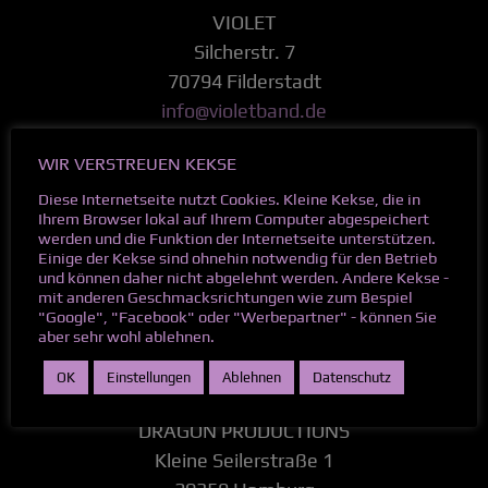
VIOLET
Silcherstr. 7
70794 Filderstadt
info@violetband.de
WIR VERSTREUEN KEKSE
Diese Internetseite nutzt Cookies. Kleine Kekse, die in
Ihrem Browser lokal auf Ihrem Computer abgespeichert
RECORD LABEL
werden und die Funktion der Internetseite unterstützen.
METALAPOLIS RECORDS
Einige der Kekse sind ohnehin notwendig für den Betrieb
und können daher nicht abgelehnt werden. Andere Kekse -
Heimengasse 39
mit anderen Geschmacksrichtungen wie zum Bespiel
71642 Ludwigsburg
"Google", "Facebook" oder "Werbepartner" - können Sie
aber sehr wohl ablehnen.
metalapolis.com
OK
Einstellungen
Ablehnen
Datenschutz
BOOKING
DRAGON PRODUCTIONS
Kleine Seilerstraße 1