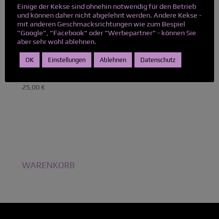
bis
Einige der Kekse sind ohnehin notwendig für den Betrieb
und können daher nicht abgelehnt werden. Andere Kekse -
25,99 €
mit anderen Geschmacksrichtungen wie zum Bespiel
"Google", "Facebook" oder "Werbepartner" - können Sie
aber sehr wohl ablehnen.
VIOLET SHIRT
MYSTERIA
OK
Einstellungen
Ablehnen
Datenschutz
(UNISEX)
25,00
€
WARENKORB