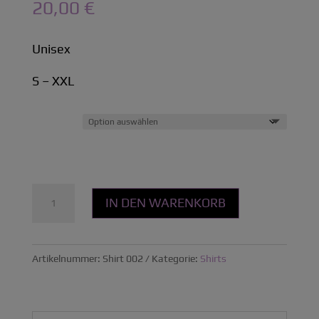
20,00
€
Unisex
S – XXL
Size
Violet
IN DEN WARENKORB
Shirt
White
Menge
Artikelnummer:
Shirt 002
Kategorie:
Shirts