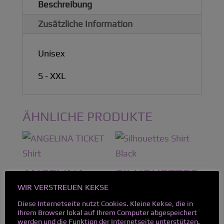
Beschreibung
Zusätzliche Information
Unisex
S - XXL
ÄHNLICHE PRODUKTE
ANGELINA
SILHOUETTES
TICKET SHIRT
SHIRT BLACK
WIR VERSTREUEN KEKSE
20,00
€
Diese Internetseite nutzt Cookies. Kleine Kekse, die in
Preisspanne:
22,99
€
–
25,99
€
Ihrem Browser lokal auf Ihrem Computer abgespeichert
22,99 €
werden und die Funktion der Internetseite unterstützen.