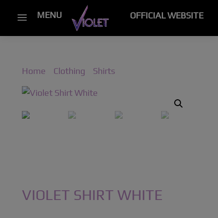
MENU
OFFICIAL WEBSITE
a
Home
/
Clothing
/
Shirts
/ Violet Shirt White
VIOLET SHIRT WHITE