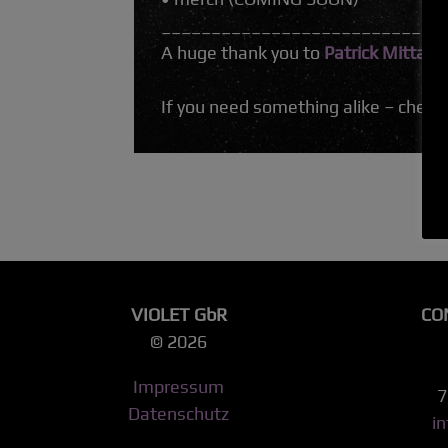
____________________________
A huge thank you to
Patrick Mittag
!
If you need something alike – check h
VIOLET GbR
CO
© 2026
Impressum
7
Datenschutz
i