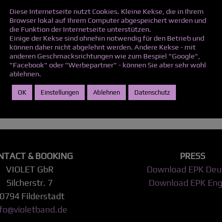
Diese Internetseite nutzt Cookies. Kleine Kekse, die in Ihrem
_
Browser lokal auf Ihrem Computer abgespeichert werden und
die Funktion der Internetseite unterstützen.
Einige der Kekse sind ohnehin notwendig für den Betrieb und
können daher nicht abgelehnt werden. Andere Kekse - mit
im out, you’ll get only the best!
anderen Geschmacksrichtungen wie zum Bespiel "Google",
"Facebook" oder "Werbepartner" - können Sie aber sehr wohl
ablehnen.
OK
Einstellungen
Ablehnen
Datenschutz
NTACT & BOOKING
PRESS
VIOLET GbR
Download EPK Deu
Silcherstr. 7
Download EPK Eng
0794 Filderstadt
nfo@violetband.de