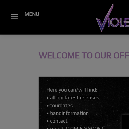
MENU
a
WELCOME TO OUR OFFI
Sep. 1, 2022
Here you can/will find:
• all our latest releases
• tourdates
• bandinformation
• contact
• merch (COMING SOON)